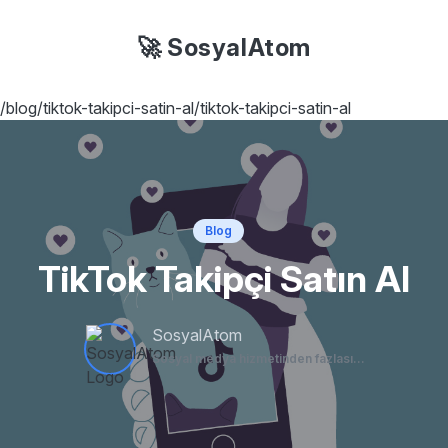
🚀 SosyalAtom
/blog/tiktok-takipci-satin-al/tiktok-takipci-satin-al
Blog
TikTok Takipçi Satın Al
SosyalAtom
Sosyal medya hizmetinden fazlası...