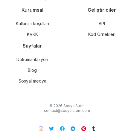
Kurumsal
Geliştiriciler
Kullanım koşulları
API
KVKK
Kod Örnekleri
Sayfalar
Dokümantasyon
Blog
Sosyal medya
© 2026 SosyalAtom
contact@sosyalatom.com
Instagram
Twitter
Facebook
Telegram
Pinterers
Tumblr