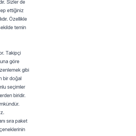
ır. Sizler de
lep ettiğiniz
ıdır. Özellikle
şekilde temin
or. Takipçi
umuna göre
düzenlemek gibi
 bir doğal
umlu seçimler
rden biridir.
ümkündür.
iz.
nı sıra paket
çeneklerinin