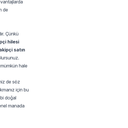
avantajlarda
em de
dır. Çünkü
çi hilesi
kipçi satın
olursunuz.
nı mümkün hale
niz de söz
kmanız için bu
ibi doğal
 genel manada