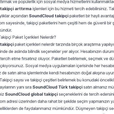
rttırmak ve popülerlik için sosyal medya hizmetlerini kullanmaktad
akipçi arttırma
işlemleri için bu hizmeti tercih edebilirsiniz. Ta
ylıklar açısından
SoundCloud takipçi
paketleri bir hayli avantajl
 sayesinde, takipçi paketlerini hem çeşitli hem de güvenli bir 
ündür.
ipçi Paket İçerikleri Nelerdir?
takipçi
paket içerikleri nelerdir tarzında birçok araştırma yapılıy
isinde de aslında bilindik seçenekler yer alıyor. Hesabınızın dur
ri tercih etme fırsatınız oluyor. Paketleri belirlemek, seçmek ve 
 çıkıyorsunuz. Sosyal medya uygulamaları içerisinde her hesabın
Siz de satın alma işlemlerinde kendi hesabınızın doğal akışına uy
 Takipçi sayısı ve takipçi çeşitleri belirlemek bu konudaki öncelikle
sayılarının yanı sıra
SoundCloud Türk takipçi
satın almanız m
niz
SoundCloud global takipçi
seçeneklerini de tercih edersin
m adresi üzerinden daha rahat bir şekilde seçim yapmanızın ya
özelliklerden de faydalanmanız mümkündür. Düşmeyen takipçi se