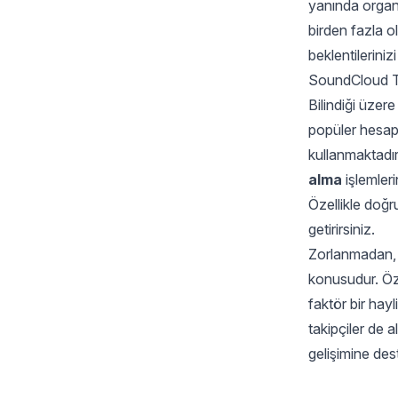
yanında organi
birden fazla o
beklentilerinizi
SoundCloud Ta
Bilindiği üzer
popüler hesapl
kullanmaktadır
alma
işlemler
Özellikle doğr
getirirsiniz.
Zorlanmadan, b
konusudur. Öz
faktör bir hayl
takipçiler de 
gelişimine des