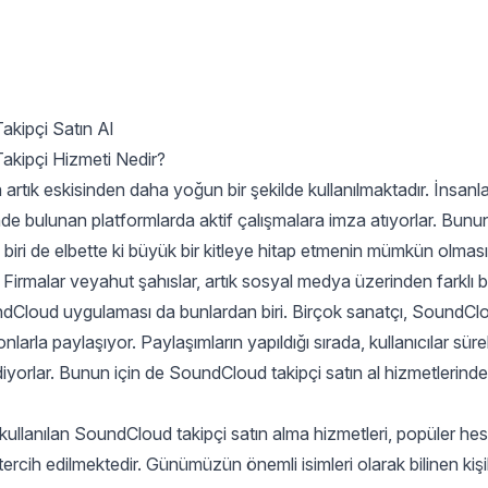
kipçi Satın Al
kipçi Hizmeti Nedir?
rtık eskisinden daha yoğun bir şekilde kullanılmaktadır. İnsanla
de bulunan platformlarda aktif çalışmalara imza atıyorlar. Bunu
biri de elbette ki büyük bir kitleye hitap etmenin mümkün olması
 Firmalar veyahut şahıslar, artık sosyal medya üzerinden farklı 
undCloud uygulaması da bunlardan biri. Birçok sanatçı, SoundC
yonlarla paylaşıyor. Paylaşımların yapıldığı sırada, kullanıcılar süre
diyorlar. Bunun için de SoundCloud takipçi satın al hizmetlerind
 kullanılan SoundCloud takipçi satın alma hizmetleri, popüler he
tercih edilmektedir. Günümüzün önemli isimleri olarak bilinen kişil