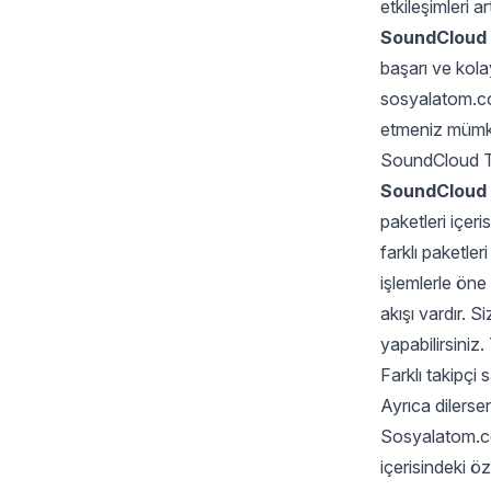
etkileşimleri a
SoundCloud t
başarı ve kola
sosyalatom.com
etmeniz mümk
SoundCloud Tak
SoundCloud 
paketleri içer
farklı paketle
işlemlerle öne
akışı vardır. 
yapabilirsiniz.
Farklı takipçi 
Ayrıca dilerse
Sosyalatom.co
içerisindeki 