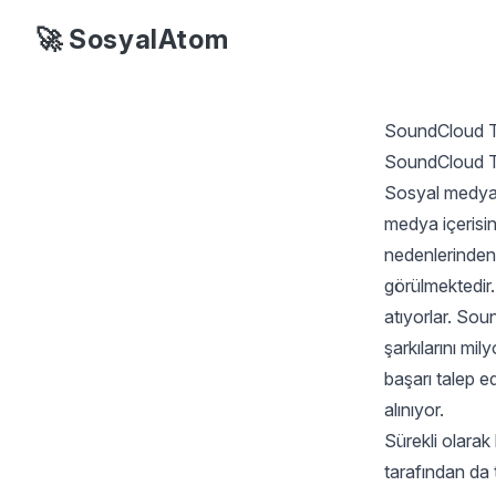
🚀 SosyalAtom
SoundCloud Ta
SoundCloud Ta
Sosyal medya a
medya içerisin
nedenlerinden 
görülmektedir.
atıyorlar. So
şarkılarını mil
başarı talep e
alınıyor.
Sürekli olarak
tarafından da 