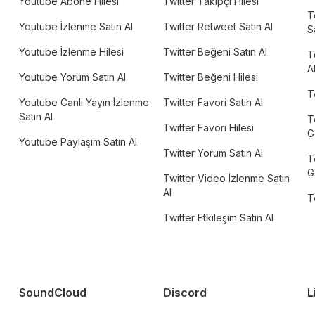
Youtube Abone Hilesi
Twitter Takipçi Hilesi
T
Youtube İzlenme Satın Al
Twitter Retweet Satın Al
S
Youtube İzlenme Hilesi
Twitter Beğeni Satın Al
T
A
Youtube Yorum Satın Al
Twitter Beğeni Hilesi
T
Youtube Canlı Yayın İzlenme
Twitter Favori Satın Al
Satın Al
T
Twitter Favori Hilesi
G
Youtube Paylaşım Satın Al
Twitter Yorum Satın Al
T
G
Twitter Video İzlenme Satın
Al
T
Twitter Etkileşim Satın Al
SoundCloud
Discord
L