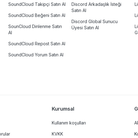
SoundCloud Takipçi Satın Al
Discord Arkadaşlık İsteği
L
Satın Al
SoundCloud Beğeni Satın Al
L
Discord Global Sunucu
SounCloud Dinlenme Satın
L
Üyesi Satın Al
Al
G
SoundCloud Repost Satın Al
SoundCloud Yorum Satın Al
Kurumsal
G
Kullanım koşulları
A
orular
KVKK
K