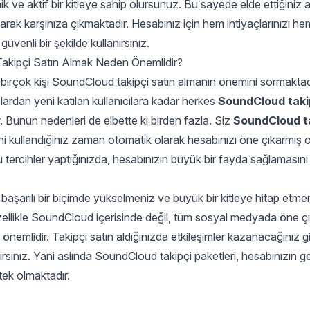
k ve aktif bir kitleye sahip olursunuz. Bu sayede elde ettiğiniz 
larak karşınıza çıkmaktadır. Hesabınız için hem ihtiyaçlarınızı h
 güvenli bir şekilde kullanırsınız.
kipçi Satın Almak Neden Önemlidir?
e birçok kişi SoundCloud takipçi satın almanın önemini sormakta
ardan yeni katılan kullanıcılara kadar herkes
SoundCloud takip
. Bunun nedenleri de elbette ki birden fazla. Siz
SoundCloud ta
ini kullandığınız zaman otomatik olarak hesabınızı öne çıkarmış 
u tercihler yaptığınızda, hesabınızın büyük bir fayda sağlaması
aşarılı bir biçimde yükselmeniz ve büyük bir kitleye hitap etme
ellikle SoundCloud içerisinde değil, tüm sosyal medyada öne çı
i önemlidir. Takipçi satın aldığınızda etkileşimler kazanacağınız g
alırsınız. Yani aslında SoundCloud takipçi paketleri, hesabınızın
tek olmaktadır.