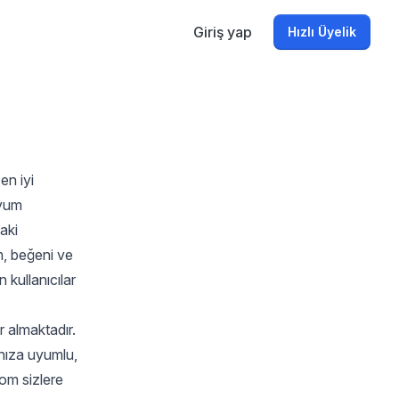
Giriş yap
Hızlı Üyelik
en iyi
uyum
aki
m, beğeni ve
 kullanıcılar
r almaktadır.
nıza uyumlu,
om sizlere