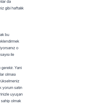
mlar da
iz gibi haftalık
cak bu
neklendirmek
tiyorsanız o
ayısı ile
gerekir. Yani
lar olması
 yükselmeniz
k yorum satın
rinizle uyuşan
a sahip olmak