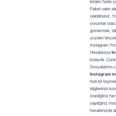
birden fazla çe
Paket satın al
olabilirsiniz.
yorumlar olacak
göstermek, tak
yüzden birçok 
Instagram Yor
Hesabınıza
I
kolaydır. Çünk
Sosyalatom.com
Instagram ma
hızlı bir biçi
bilgilerinizi k
İstediğiniz her
yaptığınız Ins
hesabınızda ak