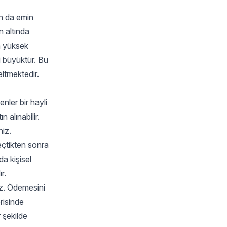
an da emin
n altında
ha yüksek
i büyüktür. Bu
eltmektedir.
nler bir hayli
 alınabilir.
niz.
eçtikten sonra
a kişisel
r.
niz. Ödemesini
risinde
 şekilde