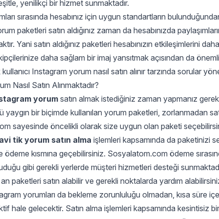
şitle, yenilikçi bir hizmet sunmaktadır.
ımları sırasında hesabınız için uygun standartların bulunduğund
 Yorum paketleri satın aldığınız zaman da hesabınızda paylaşımları
tır. Yani satın aldığınız paketleri hesabınızın etkileşimlerini da
ipçilerinize daha sağlam bir imaj yansıtmak açısından da öneml
kullanıcı Instagram yorum nasıl satın alınır tarzında sorular yön
um Nasıl Satın Alınmaktadır?
nstagram yorum
satın almak istediğiniz zaman yapmanız gereke
ü yaygın bir biçimde kullanılan yorum paketleri, zorlanmadan satın
 sayesinde öncelikli olarak size uygun olan paketi seçebilirsi
vi tik yorum satın alma
işlemleri kapsamında da paketinizi s
mde ödeme kısmına geçebilirsiniz. Sosyalatom.com ödeme sırasınd
oruduğu gibi gerekli yerlerde müşteri hizmetleri desteği sunmaktadı
 an paketleri satın alabilir ve gerekli noktalarda yardım alabilirsi
tagram yorumları da bekleme zorunluluğu olmadan, kısa süre içe
tif hale gelecektir. Satın alma işlemleri kapsamında kesintisiz bir