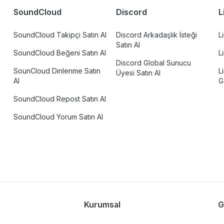
SoundCloud
Discord
L
SoundCloud Takipçi Satın Al
Discord Arkadaşlık İsteği
L
Satın Al
SoundCloud Beğeni Satın Al
L
Discord Global Sunucu
SounCloud Dinlenme Satın
L
Üyesi Satın Al
Al
G
SoundCloud Repost Satın Al
SoundCloud Yorum Satın Al
Kurumsal
G