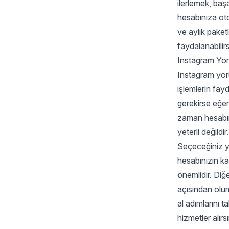
ilerlemek, baş
hesabınıza otom
ve aylık paket
faydalanabilirs
Instagram Yor
Instagram yoru
işlemlerin fay
gerekirse eğer 
zaman hesabın
yeterli değildir.
Seçeceğiniz y
hesabınızın ka
önemlidir. Diğ
açısından olum
al
adımlarını t
hizmetler alır