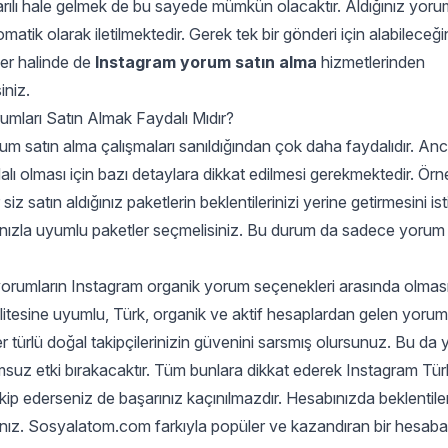
arılı hale gelmek de bu sayede mümkün olacaktır. Aldığınız yoru
atik olarak iletilmektedir. Gerek tek bir gönderi için alabileceğin
ler halinde de
Instagram yorum satın alma
hizmetlerinden
iniz.
umları Satın Almak Faydalı Mıdır?
m satın alma çalışmaları sanıldığından çok daha faydalıdır. An
dalı olması için bazı detaylara dikkat edilmesi gerekmektedir. Ör
siz satın aldığınız paketlerin beklentilerinizi yerine getirmesini is
ızla uyumlu paketler seçmelisiniz. Bu durum da sadece yorum s
orumların Instagram organik yorum seçenekleri arasında olması 
litesine uyumlu, Türk, organik ve aktif hesaplardan gelen yorum
er türlü doğal takipçilerinizin güvenini sarsmış olursunuz. Bu da
suz etki bırakacaktır. Tüm bunlara dikkat ederek
Instagram Tür
akip ederseniz de başarınız kaçınılmazdır. Hesabınızda beklentile
sınız. Sosyalatom.com farkıyla popüler ve kazandıran bir hesab