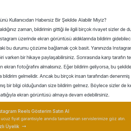
nü Kullanıcıdan Habersiz Bir Şekilde Alabilir Miyiz?
aldığınız zaman, bildirimin gittiği ile ilgili birçok rivayet sizler 
nstagram üzerinde ekran görüntüsü aldıklarında bildirim gidebile
saki bu durumu çözüme bağlamak çok basit. Yanınızda Instagra
biri varken bir hikaye paylaşabilirsiniz. Sonrasında karşı tarafın
n ekran fotoğrafını almalısınız. Eğer bildirim geliyorsa, bu şekilde
 bildirim gelmelidir. Ancak bu birçok insan tarafından denenmiş
ış bir bilgi olduğundan size bildirim gelmez. Böylece sizler de k
atlığıyla ekran görüntüsü almaya devam edebilirsiniz.
stagram Reels Gösterim Satın Al
 ucuz fiyat garantisiyle anında tamamlanan servislerimize göz atın.
zlı Üyelik