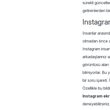
sürekli güncell
getirenlerden bi
Instagr
İnsanlar arasınd
olmadan önce ald
Instagram insanl
arkadaşlarınız 
görüntüsü alan k
bilmiyorlar. Bu
bir soru işareti
Özellikle bu bild
Instagram ek
deneyebilirsini