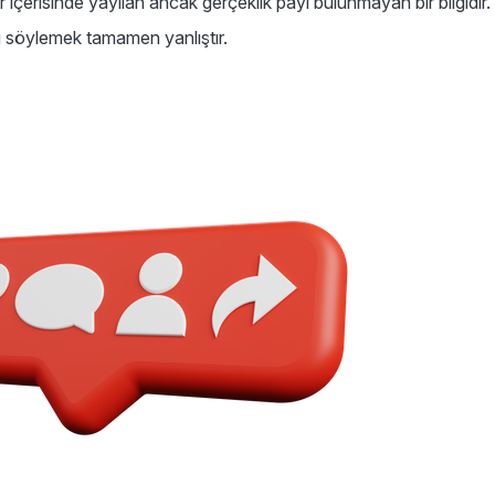
r içerisinde yayılan ancak gerçeklik payı bulunmayan bir bilgidi
 söylemek tamamen yanlıştır.