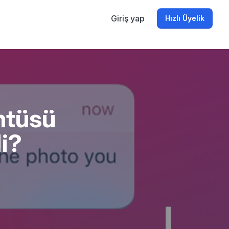
Giriş yap
Hızlı Üyelik
ntüsü
Mi?