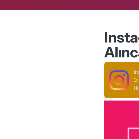
Inst
Alınc
In
En
Hı