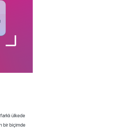
arklı ülkede
un bir biçimde