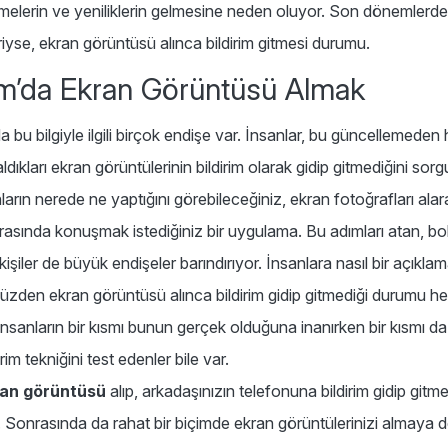
emelerin ve yeniliklerin gelmesine neden oluyor. Son dönemlerd
riyse, ekran görüntüsü alınca bildirim gitmesi durumu.
am’da Ekran Görüntüsü Almak
a bu bilgiyle ilgili birçok endişe var. İnsanlar, bu güncellemeden
ıkları ekran görüntülerinin bildirim olarak gidip gitmediğini sor
arın nerede ne yaptığını görebileceğiniz, ekran fotoğrafları alar
arasında konuşmak istediğiniz bir uygulama. Bu adımları atan, bo
işiler de büyük endişeler barındırıyor. İnsanlara nasıl bir açıkla
 yüzden ekran görüntüsü alınca bildirim gidip gitmediği durumu h
. İnsanların bir kısmı bunun gerçek olduğuna inanırken bir kısmı d
irim tekniğini test edenler bile var.
ran görüntüsü
alıp, arkadaşınızın telefonuna bildirim gidip gitme
z. Sonrasında da rahat bir biçimde ekran görüntülerinizi almaya