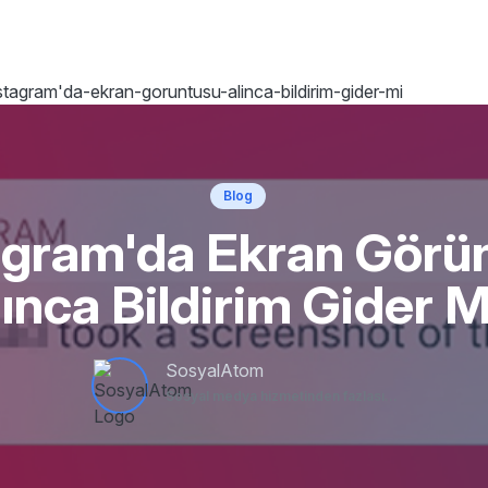
stagram'da-ekran-goruntusu-alinca-bildirim-gider-mi
Blog
agram'da Ekran Görü
ınca Bildirim Gider 
SosyalAtom
Sosyal medya hizmetinden fazlası...