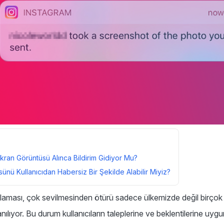
kran Görüntüsü Alınca Bildirim Gidiyor Mu?
ünü Kullanıcıdan Habersiz Bir Şekilde Alabilir Miyiz?
aması, çok sevilmesinden ötürü sadece ülkemizde değil birçok f
lanılıyor. Bu durum kullanıcıların taleplerine ve beklentilerine uyg