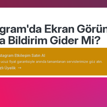
agram'da Ekran Görü
a Bildirim Gider Mi?
stagram Etkileşim Satın Al
 ucuz fiyat garantisiyle anında tamamlanan servislerimize göz atın.
zlı Üyelik