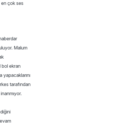
e en çok ses
 haberdar
guluyor. Malum
ak
l bol ekran
ma yapacaklarını
erkes tarafından
a inanmıyor.
diğini
 devam