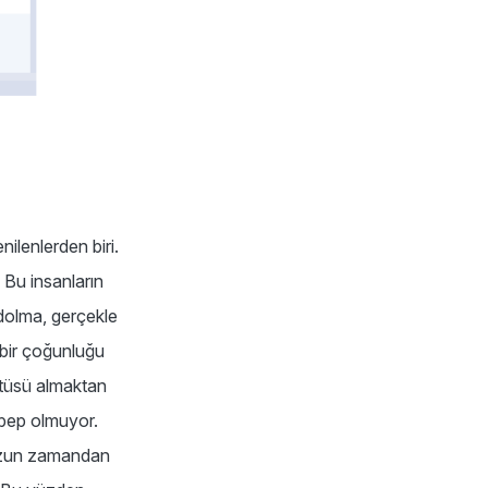
ilenlerden biri.
 Bu insanların
 dolma, gerçekle
 bir çoğunluğu
ntüsü almaktan
ebep olmuyor.
k uzun zamandan