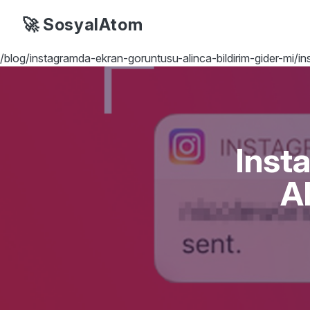
🚀 SosyalAtom
/blog/instagramda-ekran-goruntusu-alinca-bildirim-gider-mi/in
Inst
Al