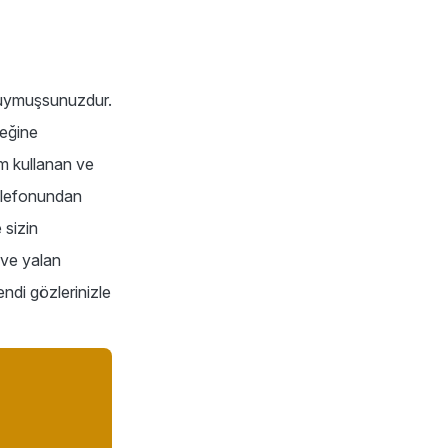
de duymuşsunuzdur.
ceğine
m kullanan ve
 telefonundan
 sizin
 ve yalan
endi gözlerinizle