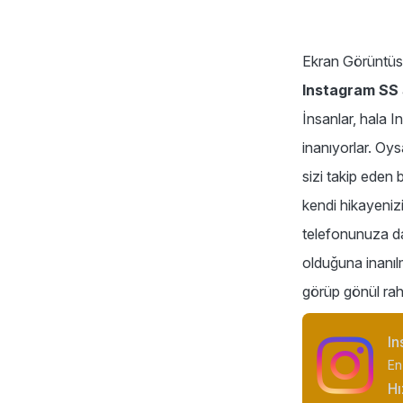
Ekran Görüntüsü
Instagram SS
İnsanlar, hala I
inanıyorlar. Oy
sizi takip eden 
kendi hikayenizi
telefonunuza da
olduğuna inanılm
görüp gönül rah
In
En
Hı